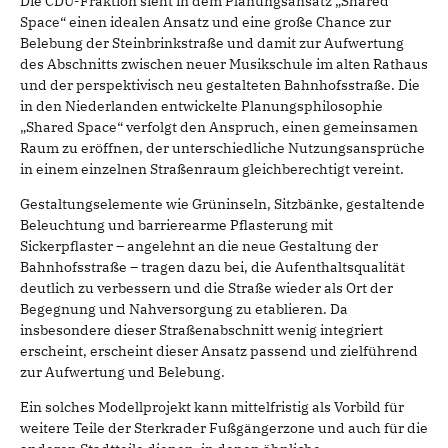
Die CDU-Fraktion sieht in dem Planungsansatz „Shared
Space“ einen idealen Ansatz und eine große Chance zur
Belebung der Steinbrinkstraße und damit zur Aufwertung
des Abschnitts zwischen neuer Musikschule im alten Rathaus
und der perspektivisch neu gestalteten Bahnhofsstraße. Die
in den Niederlanden entwickelte Planungsphilosophie
„Shared Space“ verfolgt den Anspruch, einen gemeinsamen
Raum zu eröffnen, der unterschiedliche Nutzungsansprüche
in einem einzelnen Straßenraum gleichberechtigt vereint.
Gestaltungselemente wie Grüninseln, Sitzbänke, gestaltende
Beleuchtung und barrierearme Pflasterung mit
Sickerpflaster – angelehnt an die neue Gestaltung der
Bahnhofsstraße – tragen dazu bei, die Aufenthaltsqualität
deutlich zu verbessern und die Straße wieder als Ort der
Begegnung und Nahversorgung zu etablieren. Da
insbesondere dieser Straßenabschnitt wenig integriert
erscheint, erscheint dieser Ansatz passend und zielführend
zur Aufwertung und Belebung.
Ein solches Modellprojekt kann mittelfristig als Vorbild für
weitere Teile der Sterkrader Fußgängerzone und auch für die