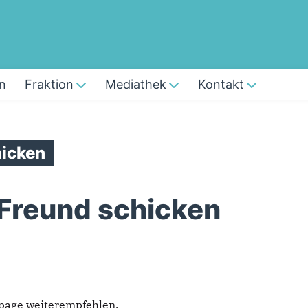
n
Fraktion
Mediathek
Kontakt
icken
 Freund schicken
epage weiterempfehlen.