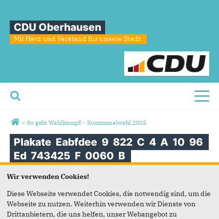
CDU Oberhausen
Mit Herz und Verstand für unsere Stadt.
Toggl
Sie sind hier
»
So geht Wahlkampf! - Kommunalwahl 2025
Plakate
Eabfdee
9
822
C
4
A
10
96
Ed
743425
F
0060
B
Wir verwenden Cookies!
Diese Webseite verwendet Cookies, die notwendig sind, um die
Webseite zu nutzen. Weiterhin verwenden wir Dienste von
Drittanbietern, die uns helfen, unser Webangebot zu