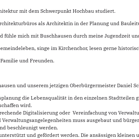
itektur mit dem Schwerpunkt Hochbau studiert.
rchitekturbüros als Architektin in der Planung und Bauleit
nd fühle mich mit Buschhausen durch meine Jugendzeit un
 Gemeindeleben, singe im Kirchenchor, lesen gerne histor
r Familie und Freunden.
usen und unserem jetzigen Oberbürgermeister Daniel Sch
lanung die Lebensqualität in den einzelnen Stadtteilen ge
chaffen wird.
prechende Digitalisierung oder Vereinfachung von Verwalt
d Verwaltungsangelegenheiten muss ausgebaut und bürgerf
und beschleunigt werden.
terstützt und gefördert werden. Die ansässigen kleinen u