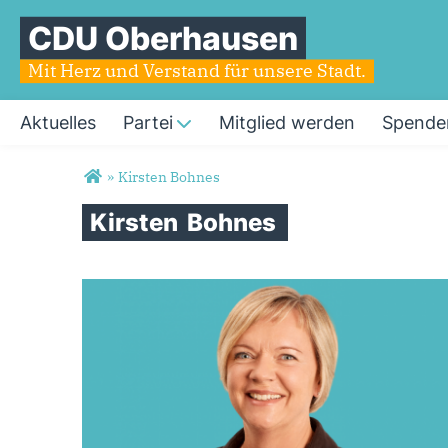
CDU Oberhausen
Mit Herz und Verstand für unsere Stadt.
Aktuelles
Partei
Mitglied werden
Spende
Sie sind hier
»
Kirsten Bohnes
Kirsten
Bohnes